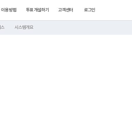
이용 방법
투표 개설하기
고객센터
로그인
비스
시스템개요
인 투표
장합니다.