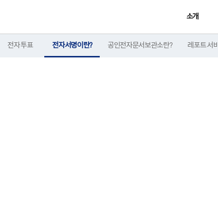
소개
전자 투표
전자서명이란?
공인전자문서보관소란?
레포트 서
서명 기술로 완성되는 온라
트선거는 모든 온라인 투표에 디지털서명(전자서명)을 적용하여 무결성을 보