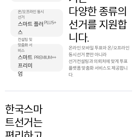
다양한 종류의
온/오프라인 동시
선거
선거를 지원합
PLUS+
스마트 플러
스
니다.
컨설팅 및
맞춤화 서
온라인 모바일 투표와 온/오프라인
비스
동시선거 뿐만 아니라
스마트
PREMIUM++
선거컨설팅과 의뢰처에 맞게 투표
프리미
플랫폼 맞춤화 서비스도 제공합니
엄
다.
한국스마
트선거는
편리하고