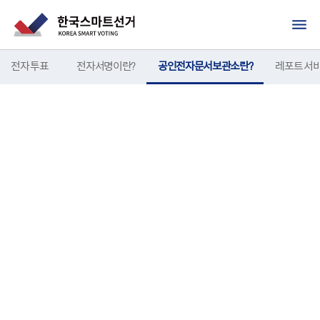
전자 투표
전자서명이란?
공인전자문서보관소란?
레포트 서
공인전자문서보관소
가 보장하는 투표 결과
의 무결성
투표과 종료됨과 동시에 하나금융TI DATARIUM 공인전자문
서보관소에 투표 결과가 자동으로 전자문서로 저장되며, 공인
전자문서보관소에 저장된 전자문서는 문서의 무결성과 법적
효력을 입증 할 수 있습니다.